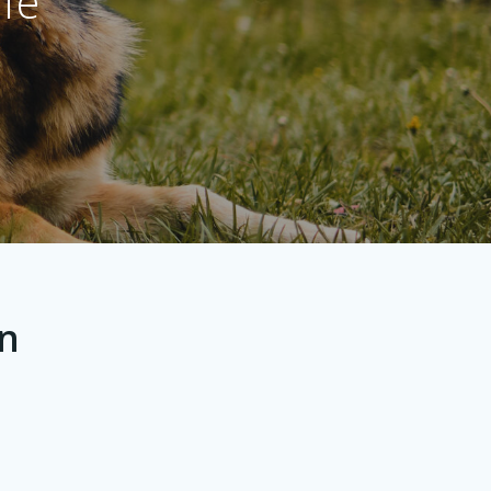
ife
n