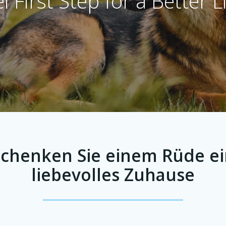
i First Step for a Better L
Schenken Sie einem Rüde ei
liebevolles Zuhause