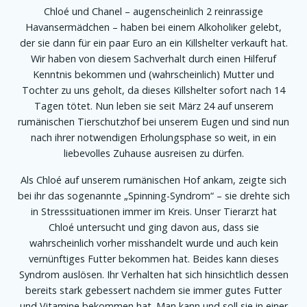
Chloé und Chanel – augenscheinlich 2 reinrassige
Havansermädchen – haben bei einem Alkoholiker gelebt,
der sie dann für ein paar Euro an ein Killshelter verkauft hat.
Wir haben von diesem Sachverhalt durch einen Hilferuf
Kenntnis bekommen und (wahrscheinlich) Mutter und
Tochter zu uns geholt, da dieses Killshelter sofort nach 14
Tagen tötet. Nun leben sie seit März 24 auf unserem
rumänischen Tierschutzhof bei unserem Eugen und sind nun
nach ihrer notwendigen Erholungsphase so weit, in ein
liebevolles Zuhause ausreisen zu dürfen.
Als Chloé auf unserem rumänischen Hof ankam, zeigte sich
bei ihr das sogenannte „Spinning-Syndrom“ – sie drehte sich
in Stresssituationen immer im Kreis. Unser Tierarzt hat
Chloé untersucht und ging davon aus, dass sie
wahrscheinlich vorher misshandelt wurde und auch kein
vernünftiges Futter bekommen hat. Beides kann dieses
Syndrom auslösen. Ihr Verhalten hat sich hinsichtlich dessen
bereits stark gebessert nachdem sie immer gutes Futter
und Vitamine bekommen hat. Man kann und soll sie in einer